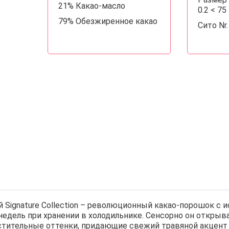
21% Какао-масло
0.2 < 7
79% Обезжиренное какао
Сито Nr
шей Signature Collection – революционный какао-порошок
едель при хранении в холодильнике. Сенсорно он открыв
стительные оттенки, придающие свежий травяной акцент