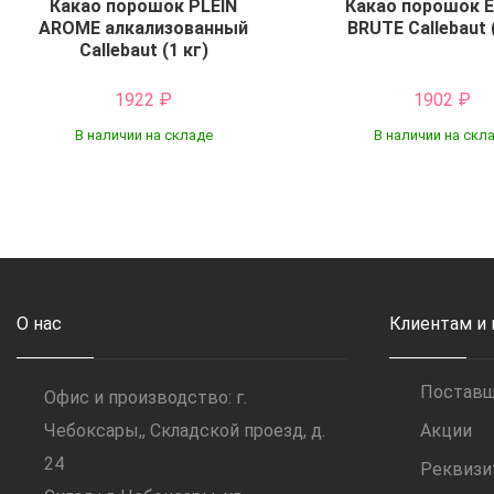
Какао порошок PLEIN
Какао порошок 
AROME алкализованный
BRUTE Callebaut 
Callebaut (1 кг)
1922
₽
1902
₽
В наличии на складе
В наличии на скл
Купить
Купить
О нас
Клиентам и
Постав
Офис и производство: г.
Чебоксары,, Складской проезд, д.
Акции
24
Реквиз