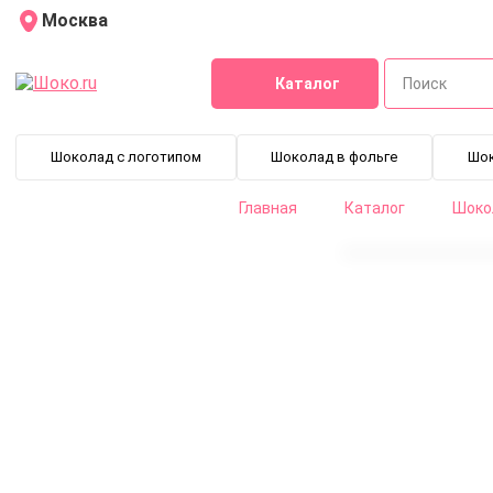
Москва
Каталог
Шоколад с логотипом
Шоколад в фольге
Шо
Главная
Каталог
Шокол
Какао порошок DECOR CACAO 20-22% Callebaut (1 кг)
DCP-20BODEC-89B