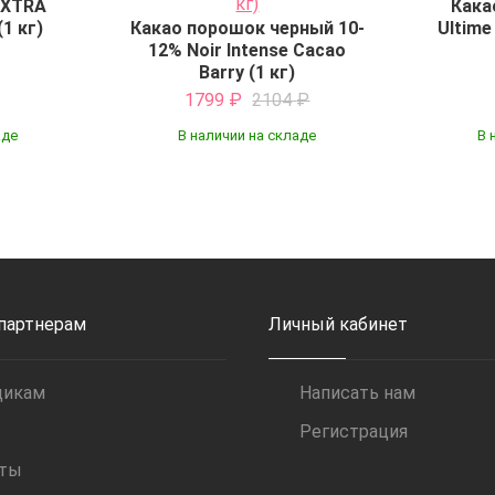
EXTRA
Кака
(1 кг)
Какао порошок черный 10-
Ultime
12% Noir Intense Cacao
Barry (1 кг)
1799
₽
2104
₽
аде
В наличии на складе
В 
Купить
 партнерам
Личный кабинет
щикам
Написать нам
Регистрация
иты