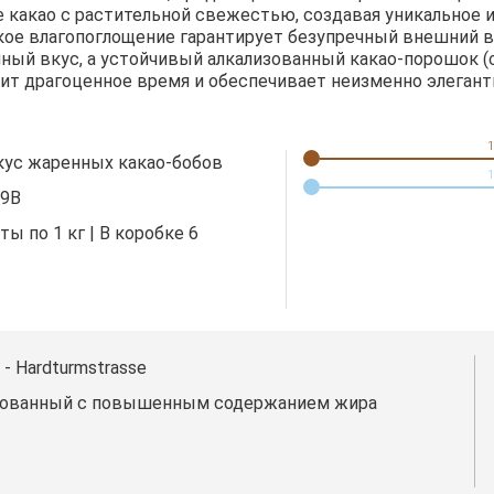
е какао с растительной свежестью, создавая уникальное
кое влагопоглощение гарантирует безупречный внешний в
ный вкус, а устойчивый алкализованный какао-порошок 
ит драгоценное время и обеспечивает неизменно элегантн
1
ус жаренных какао-бобов
1
89B
ы по 1 кг | В коробке 6
 - Hardturmstrasse
зованный с повышенным содержанием жира