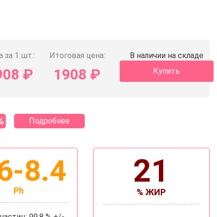
 за 1 шт.:
Итоговая цена:
В наличии на складе
908
₽
1908
₽
Купить
%
Подробнее
21
6-8.4
Ph
% ЖИР
частиц: 99,8 % +/-