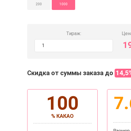
200
1000
Тираж:
Цена
1
Скидка от суммы заказа до
14,5
100
7.
% КАКАО
Размер 