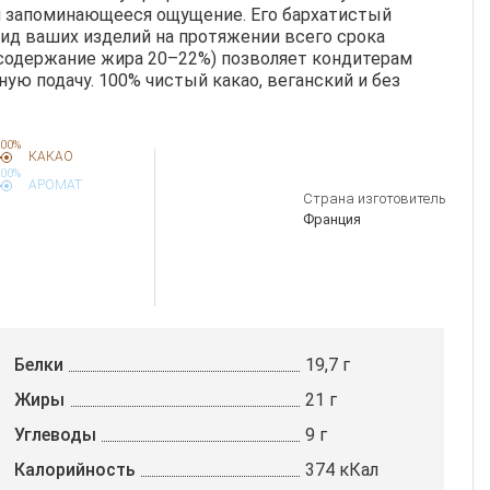
 и запоминающееся ощущение. Его бархатистый
ид ваших изделий на протяжении всего срока
(содержание жира 20–22%) позволяет кондитерам
ую подачу. 100% чистый какао, веганский и без
00%
КАКАО
00%
АРОМАТ
Страна изготовитель
Франция
Белки
19,7 г
Жиры
21 г
Углеводы
9 г
Калорийность
374 кКал