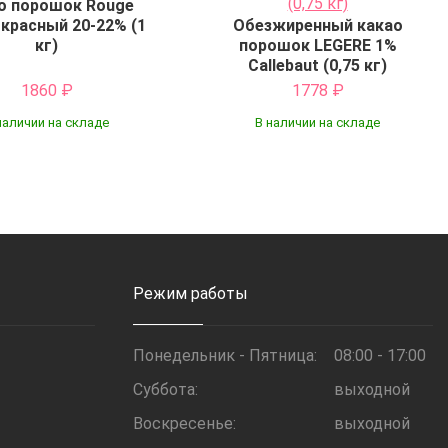
о порошок Rouge
 красный 20-22% (1
Обезжиренный какао
кг)
порошок LEGERE 1%
Callebaut (0,75 кг)
1860
₽
1778
₽
наличии на складе
В наличии на складе
Купить
Купить
Режим работы
Понедельник - Пятница:
08:00 - 17:00
Суббота:
выходной
Воскресенье:
выходной