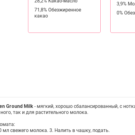
28,2% Какао-масло
3,9% М
71,8% Обезжиренное
0% Обе
какао
en Ground Milk
- мягкий, хорошо сбалансированный, с нот
ного, так и для растительного молока.
омата:
0 мл свежего молока. 3. Налить в чашку, подать.