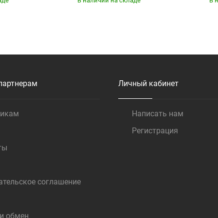
аде
В наличии на складе
В 
Купить
партнерам
Личный кабинет
щикам
Написать нам
Регистрация
ты
ательское соглашение
 и обмен