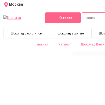
Москва
Каталог
Шоколад с логотипом
Шоколад в фольге
Шок
Главная
Каталог
Шоколад Barry 
Горячий шоколад Van Houten Ground Milk (0,2 кг)
VM-54626-200