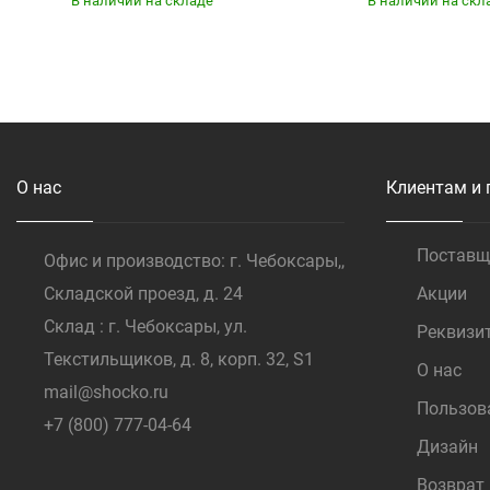
В наличии на складе
В наличии на скл
Купить
Купить
О нас
Клиентам и 
Постав
Офис и производство: г. Чебоксары,,
Складской проезд, д. 24
Акции
Склад : г. Чебоксары, ул.
Реквизи
Текстильщиков, д. 8, корп. 32, S1
О нас
mail@shocko.ru
Пользов
+7 (800) 777-04-64
Дизайн
Возврат