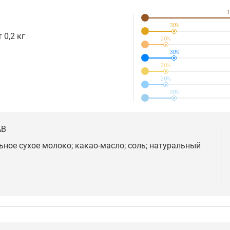
1
30%
 0,2 кг
20%
30%
20%
20%
30%
AB
льное сухое молоко; какао-масло; соль; натуральный