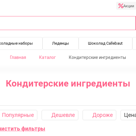
Акции
коладные наборы
Леденцы
Шоколад Callebaut
Главная
Каталог
Кондитерские ингредиенты
Кондитерские ингредиенты
паста
Кокосовые продукты
Желирующие вещества
Оре
Популярные
Дешевле
Дороже
Цен
Очистить фильтры