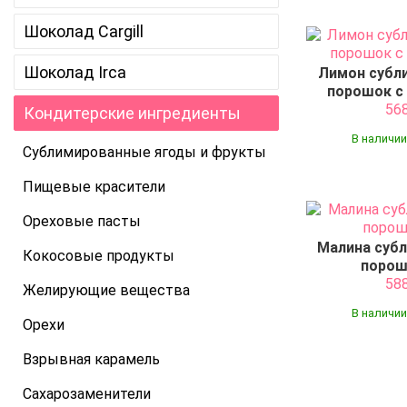
Шоколад Cargill
Шоколад Irca
Лимон субл
порошок c 
56
Кондитерские ингредиенты
В наличии
Сублимированные ягоды и фрукты
Пищевые красители
Ореховые пасты
Малина суб
Кокосовые продукты
порош
58
Желирующие вещества
В наличии
Орехи
Взрывная карамель
Сахарозаменители