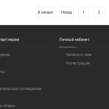
В начало
Назад
1
2
 партнерам
Личный кабинет
щикам
Написать нам
Регистрация
иты
ательское соглашение
 и обмен