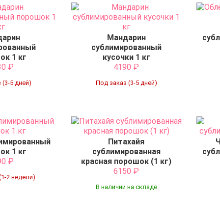
дарин
Мандарин
субл
рованный
сублимированный
ок 1 кг
кусочки 1 кг
30
₽
4190
₽
 (3-5 дней)
Под заказ (3-5 дней)
лимированный
Питахайя
ок 1 кг
сублимированная
субл
90
₽
красная порошок (1 кг)
6150
₽
(1-2 недели)
В наличии на складе