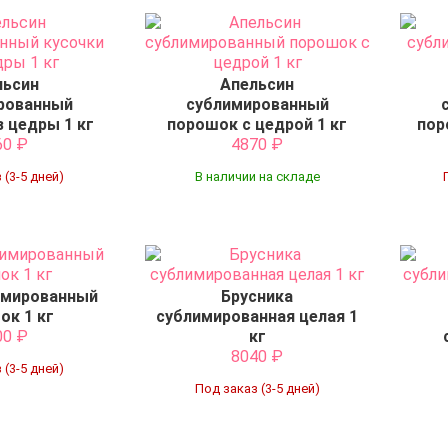
льсин
Апельсин
рованный
сублимированный
з цедры 1 кг
порошок с цедрой 1 кг
пор
60
₽
4870
₽
 (3-5 дней)
В наличии на складе
имированный
Брусника
ок 1 кг
сублимированная целая 1
00
₽
кг
8040
₽
 (3-5 дней)
Под заказ (3-5 дней)