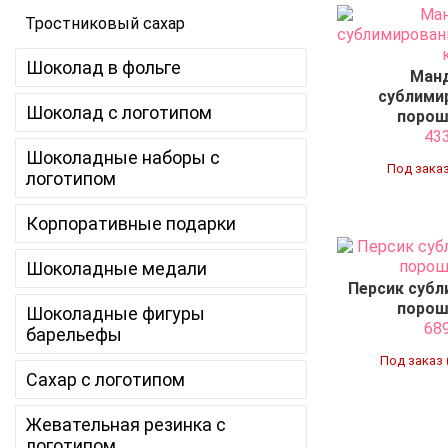
Тростниковый сахар
Шоколад в фольге
Ман
сублими
Шоколад с логотипом
порош
43
Шоколадные наборы с
Под заказ
логотипом
Корпоративные подарки
Шоколадные медали
Персик суб
порош
Шоколадные фигуры
68
барельефы
Под заказ 
Сахар с логотипом
Жевательная резинка с
логотипом