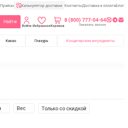
Калькулятор доставки
Прайсы
Контакты
Доставка и оплата
Блог
8 (800) 777-04-64
Найти
Заказать звонок
Войти
Избранное
Корзина
Какао
Глазурь
Кондитерские ингредиенты
хи
Взрывная карамель
Сахарозаменители
Тростниковы
а
Вес
Только со скидкой