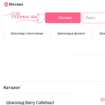
Москва
Каталог
Шоколад с логотипом
Шоколад в фольге
Шо
ированные ягоды и фрукты
Пищевые красители
Ореховая 
Каталог
Шоколад Barry Callebaut