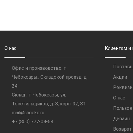
О нас
Клиентам и
Постав
Офис и производство: г.
Чебоксары,, Складской проезд, д.
Акции
24
Реквиз
Склад : г. Чебоксары, ул.
О нас
Текстильщиков, д. 8, корп. 32, S1
Пользов
mail@shocko.ru
Дизайн
+7 (800) 777-04-64
Возврат