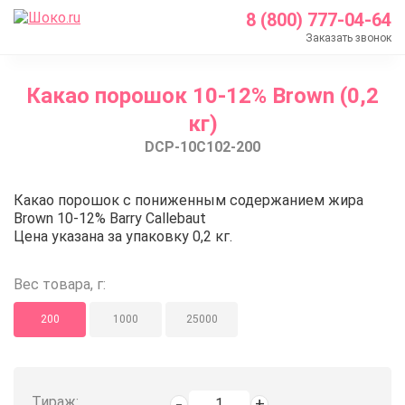
8 (800) 777-04-64
Заказать звонок
Главная
Какао порошок 10-12% Brown (0,2
Каталог
кг)
Шоколад Barry Callebaut
DCP-10C102-200
Какао продукты
Какао порошок 10-12% Brown (0,2 кг)
Какао порошок 10-12% Brown (0,
Какао порошок c пониженным содержанием жира
Brown 10-12% Barry Callebaut
Цена указана за упаковку 0,2 кг.
Вес товара, г:
200
1000
25000
Тираж: