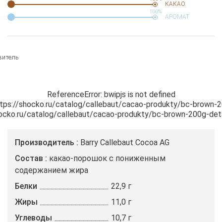
КАКАО
100%
АРОМАТ
витель
ReferenceError: bwipjs is not defined

https://shocko.ru/catalog/callebaut/cacao-produkty/bc-brown-20
/shocko.ru/catalog/callebaut/cacao-produkty/bc-brown-200g-deta
Производитель
Barry Callebaut Cocoa AG
Состав
какао-порошок с пониженным
содержанием жира
Белки
22,9 г
Жиры
11,0 г
Углеводы
10,7 г