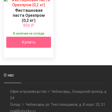
Фисташковая
паста Орехпром
(0,2 кг)
850
₽
В наличии на складе
Купить
О нас
Офис и производство: г. Чебоксары,, Складской проезд, д.
24
Склад : г. Чебоксары, ул. Текстильщиков, д. 8, корп. 32, S1
mail@shocko.ru