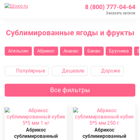
8 (800) 777-04-64
Заказать звонок
Главная
Сублимированные ягоды и фрукты
Каталог
Кондитерские ингредиенты
Апельсин
Абрикос
Ананас
Банан
Брусника
Сублимированные ягоды и фрукты
Популярные
Дешевле
Дороже
Все фильтры
Абрикос
Абрикос
сублимированный
сублимированный