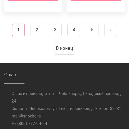
1
2
3
4
5
»
В конец
О нас
Офис и производство: г. Чебоксары,, Складской проезд, д.
24
Склад : г. Чебоксары, ул. Текстильщиков, д. 8, корп. 32, S1
mail@shocko.ru
+7 (800) 777-04-64