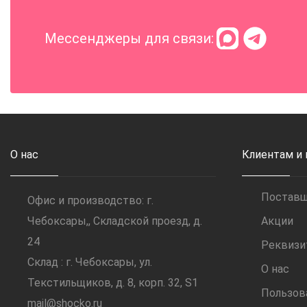
Мессенджеры для связи:
О нас
Клиентам и
Постав
Офис и производство: г.
Чебоксары,, Складской проезд, д.
Акции
24
Реквиз
Склад : г. Чебоксары, ул.
О нас
Текстильщиков, д. 8, корп. 32, S1
Пользов
mail@shocko.ru