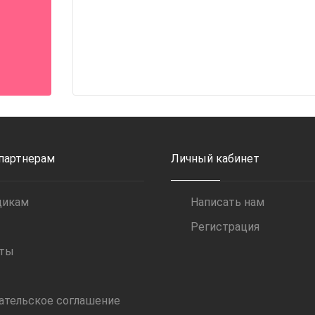
 партнерам
Личный кабинет
щикам
Написать нам
Регистрация
иты
ательское соглашение