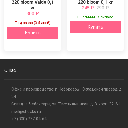
220 bloom Valde 0,1
220 bloom 0,1 кг
кг
248
₽
290
₽
300
₽
В наличии на складе
Под заказ (3-5 дней)
Купить
Купить
О нас
Офис и производство: г. Чебоксары,, Складской проезд, д.
24
Склад : г. Чебоксары, ул. Текстильщиков, д. 8, корп. 32, S1
mail@shocko.ru
+7 (800) 777-04-64