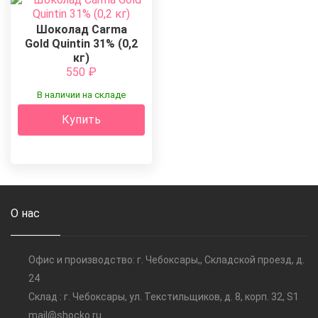
Шоколад Carma
Gold Quintin 31% (0,2
кг)
550
₽
В наличии на складе
Купить
О нас
Офис и производство: г. Чебоксары,, Складской проезд, д.
24
Склад : г. Чебоксары, ул. Текстильщиков, д. 8, корп. 32, S1
mail@shocko.ru