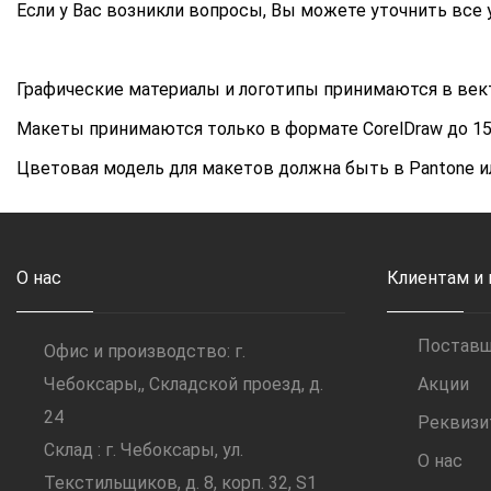
Если у Вас возникли вопросы, Вы можете уточнить все 
Графические материалы и логотипы принимаются в векторны
Макеты принимаются только в формате CorelDraw до 15
Цветовая модель для макетов должна быть в Pantone и
О нас
Клиентам и
Постав
Офис и производство: г.
Чебоксары,, Складской проезд, д.
Акции
24
Реквиз
Склад : г. Чебоксары, ул.
О нас
Текстильщиков, д. 8, корп. 32, S1