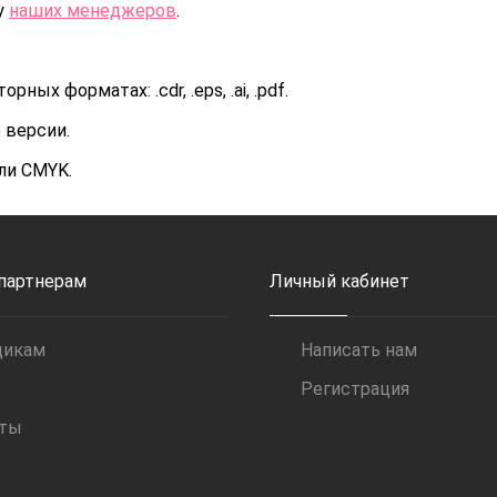
у
наших менеджеров
.
х форматах: .cdr, .eps, .ai, .pdf.
 версии.
ли CMYK.
 партнерам
Личный кабинет
щикам
Написать нам
Регистрация
иты