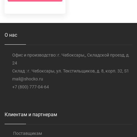
О нас
Офис и производство: г. Чебоксары,, Складской проезд, д.
24
Склад : г. Чебоксары, ул. Текстильщиков, д. 8, корп. 32, S1
mail@shocko.ru
+7 (800) 777-04-64
Клиентам и партнерам
Поставщикам