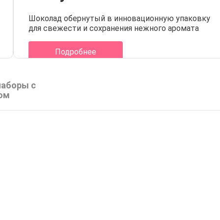
Шоколад обернутый в инновационную упаковку 
для свежести и сохранения нежного аромата
Подробнее
аборы с
ом
Шоколад с логотипом 25 г
ад с
Шоко
 г
ф
от 24.8
₽
аде
В наличии на складе
В 
Купить