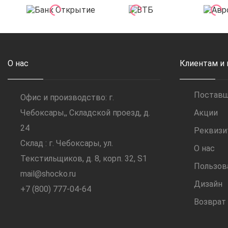
О нас
Клиентам и
Постав
Офис и производство: г.
Чебоксары,, Складской проезд, д.
Акции
24
Реквиз
Склад : г. Чебоксары, ул.
О нас
Текстильщиков, д. 8, корп. 32, S1
Пользов
mail@shocko.ru
Дизайн
+7 (800) 777-04-64
Возврат