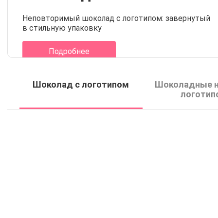
Неповторимый шоколад с логотипом: завернутый
в стильную упаковку
Подробнее
Шоколад с логотипом
Шоколадные н
логотип
Шоколад с логотипом
Цветной шокол
флоу-пак 12 г
логотипом 30
от 7
₽
от 120.3
₽
В наличии на складе
В наличии на скл
Купить
Купить