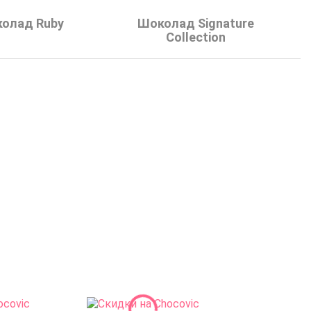
олад Ruby
Шоколад Signature
Collection
ад темный 54,5%
Шоколад темный 54,5%
ebaut 811 (2,5 кг)
Callebaut 811 (0,4 кг)
3942
₽
704
₽
наличии на складе
В наличии на складе
Купить
Купить