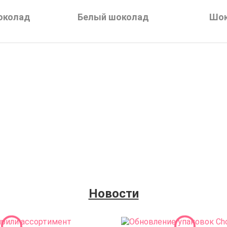
околад
Белый шоколад
Шок
allebaut
Шоколад темный 54,5%
Шокол
 кг)
Callebaut 811 (10 кг)
Call
15280
₽
аде
В наличии на складе
В 
Купить
Новости