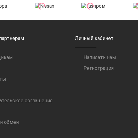
 партнерам
Личный кабинет
щикам
Написать нам
Регистрация
иты
ательское соглашение
 и обмен