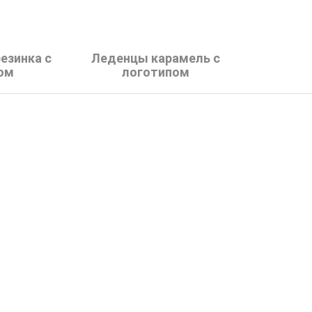
езинка с
Леденцы карамель с
ом
логотипом
ый с
Порционный сахар в стиках
 5 г
5 г
Тростн
сахар 
лог
от 0.69
₽
аде
В наличии на складе
В 
Купить