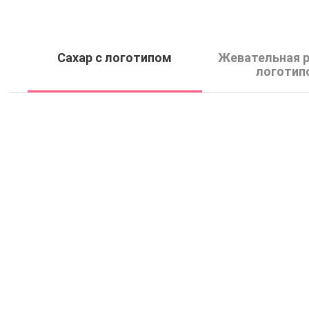
Сахар с логотипом
Жевательная р
логотип
Фруктоза с логотипом 5 г
Сахар порционн
логотипом стик
от 1.46
₽
от 0.76
₽
В наличии на складе
В наличии на скл
Купить
Купить