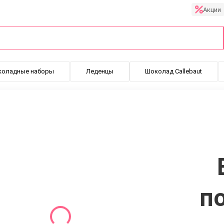
Акции
коладные наборы
Леденцы
Шоколад Callebaut
п