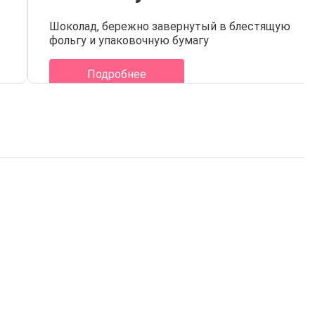
Шоколад, бережно завернутый в блестящую 
фольгу и упаковочную бумагу
Подробнее
лад с логотипом
Шоколад без сахара с
лоу-пак 20 г
логотипом 5 г
от 11.1
₽
от 18.3
₽
наличии на складе
В наличии на складе
Купить
Купить