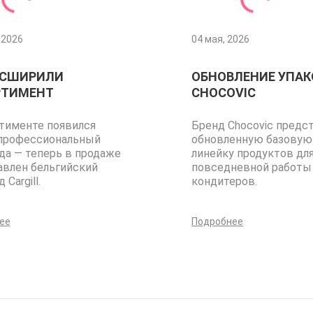
 2026
04 мая, 2026
АСШИРИЛИ
ОБНОВЛЕНИЕ УПАК
РТИМЕНТ
CHOCOVIC
ртименте появился
Бренд Chocovic предс
профессиональный
обновленную базовую
да — теперь в продаже
линейку продуктов дл
авлен бельгийский
повседневной работы
Cargill.
кондитеров.
ее
Подробнее