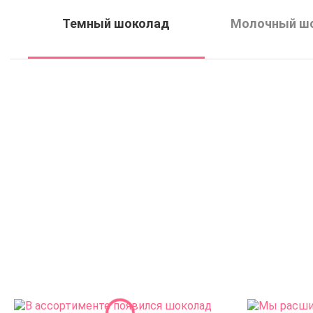
Темный шоколад
Молочный ш
Шоколад горький 70,5%
Шоколад горький C
Callebaut 70-30-38 (2,5 кг)
Power 80% (2,5
4472
₽
5040
₽
В наличии на складе
В наличии на скл
Купить
Купить