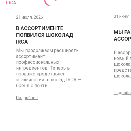
01 июля,
21 июля, 2026
В АССОРТИМЕНТЕ
МЫ Р
ПОЯВИЛСЯ ШОКОЛАД
АССО
IRCA
Мы продолжаем расширять
В ассо
ассортимент
новый 
профессиональных
шокола
ингредиентов. Теперь в
предст
продаже представлен
шоколад 
итальянский шоколад IRCA —
бренд с почти...
Подробн
Подробнее