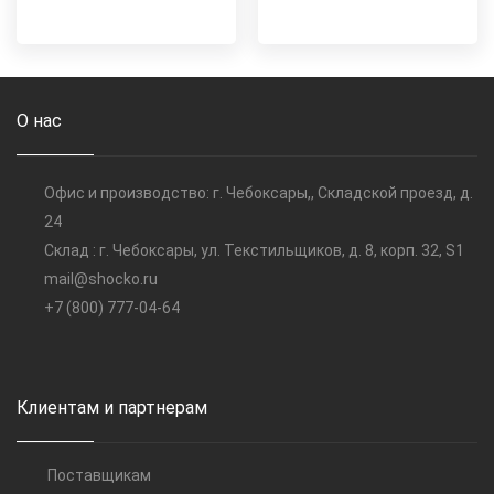
О нас
Офис и производство: г. Чебоксары,, Складской проезд, д.
24
Склад : г. Чебоксары, ул. Текстильщиков, д. 8, корп. 32, S1
mail@shocko.ru
+7 (800) 777-04-64
Клиентам и партнерам
Поставщикам