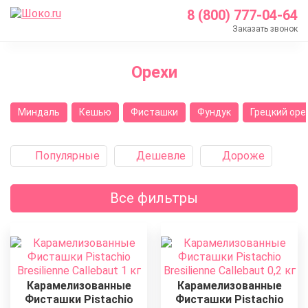
8 (800) 777-04-64
Заказать звонок
Главная
Орехи
Каталог
Кондитерские ингредиенты
Миндаль
Кешью
Фисташки
Фундук
Грецкий оре
Орехи
Популярные
Дешевле
Дороже
Все фильтры
Карамелизованные
Карамелизованные
Фисташки Pistachio
Фисташки Pistachio