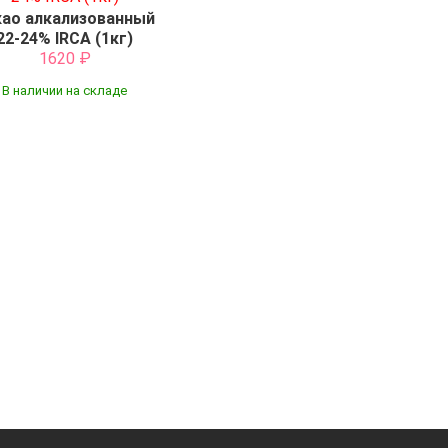
као алкализованный
22-24% IRCA (1кг)
1620
₽
В наличии на складе