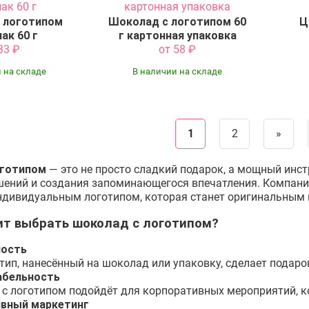
 логотипом
Шоколад с логотипом 60
Ц
ак 60 г
г картонная упаковка
 33
₽
от 58
₽
 на складе
В наличии на складе
1
2
»
оготипом
— это не просто сладкий подарок, а мощный инс
шений и создания запоминающегося впечатления. Компан
ндивидуальным логотипом, которая станет оригинальным
ит выбрать шоколад с логотипом?
ность
тип, нанесённый на шоколад или упаковку, сделает пода
абельность
с логотипом подойдёт для корпоративных мероприятий, к
вный маркетинг