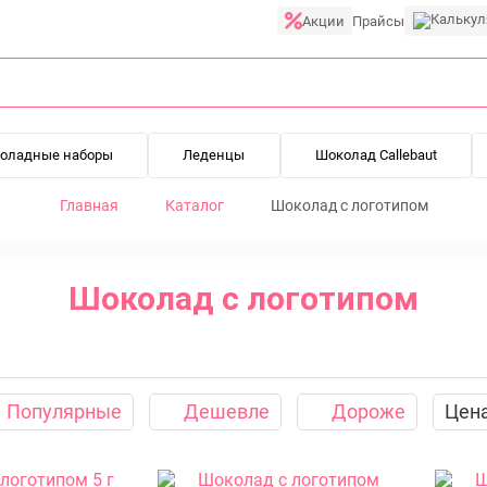
Акции
Прайсы
оладные наборы
Леденцы
Шоколад Callebaut
Главная
Каталог
Шоколад с логотипом
Шоколад с логотипом
типом без сахара
Шоколад с наполнением
Картонная упако
Популярные
Дешевле
Дороже
Цен