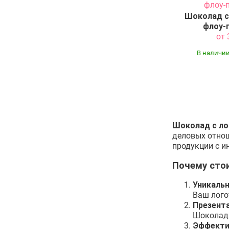
Шоколад с
флоу-п
от
В наличии
Шоколад с л
деловых отно
продукции с и
Почему сто
Уникаль
Ваш лого
Презент
Шоколад 
Эффекти