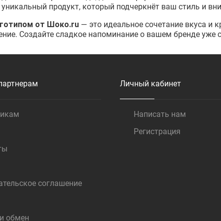
 уникальный продукт, который подчеркнёт ваш стиль и вн
готипом от Шоко.ru
— это идеальное сочетание вкуса и к
ение. Создайте сладкое напоминание о вашем бренде уже с
партнерам
Личный кабинет
щикам
Написать нам
Регистрация
ты
ательское соглашение
 и обмен