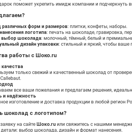
дарок поможет укрепить имидж компании и подчеркнуть в
длагаем?
 различных форм и размеров
: плитки, конфеты, наборы.
нанесения логотипа
: печать на шоколаде, гравировка, пе
 выбор шоколада
: молочный, тёмный, белый и премиальн
уальный дизайн упаковки
: стильный и яркий, чтобы ваше
ва работы с Шоко.ru
 качества
ьзуем только свежий и качественный шоколад от проверен
 Callebaut.
одход
ваем все ваши пожелания и предлагаем решения, идеаль
ь и надёжность
ное изготовление и доставка продукции в любой регион Ро
ть шоколад с логотипом?
 заявку на сайте
Шоко.ru
или свяжитесь с нашими менедж
 детали: выбор шоколада, дизайн и формат нанесения.