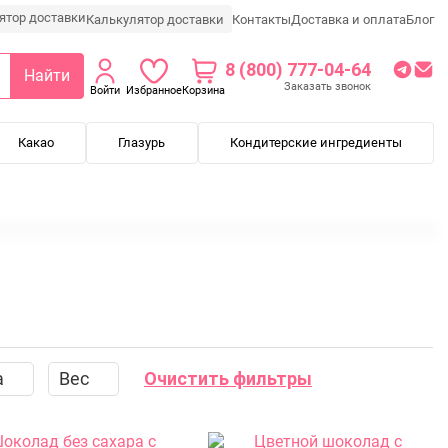
Калькулятор доставки
Контакты
Доставка и оплата
Блог
8 (800) 777-04-64
Найти
Заказать звонок
Войти
Избранное
Корзина
Какао
Глазурь
Кондитерские ингредиенты
вка
Мягкая упаковка
Классический шоколад
Флоу-пак
а
Вес
Очистить фильтры