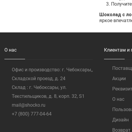
Получите
Шоколад с ло
яркое впечатл
О нас
Клиентам и 
Постав
Офис и производство: г. Чебоксары,,
Складской проезд, д. 24
Акции
Склад : г. Чебоксары, ул.
Реквизи
Текстильщиков, д. 8, корп. 32, S1
О нас
mail@shocko.ru
Пользов
+7 (800) 777-04-64
Дизайн
Возврат