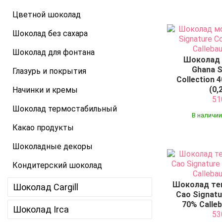
Цветной шоколад
Шоколад без сахара
Шоколад для фонтана
Шоколад
Ghana S
Глазурь и покрытия
Collection 
(0,
Начинки и кремы
5
Шоколад термостабильный
В наличии
Какао продукты
Шоколадные декоры
Кондитерский шоколад
Шоколад тем
Шоколад Cargill
Cao Signatu
70% Calleb
Шоколад Irca
5