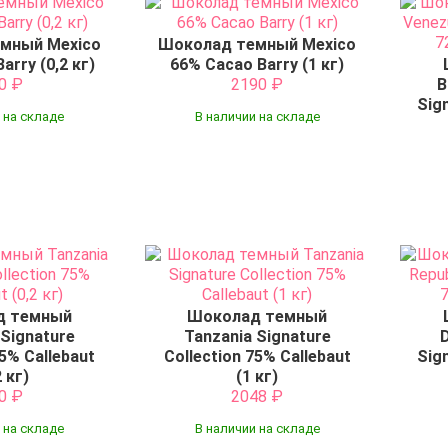
мный Mexico
Шоколад темный Mexico
arry (0,2 кг)
66% Cacao Barry (1 кг)
20
₽
2190
₽
B
Sig
 на складе
В наличии на складе
д темный
Шоколад темный
 Signature
Tanzania Signature
D
75% Callebaut
Collection 75% Callebaut
Sig
2 кг)
(1 кг)
80
₽
2048
₽
 на складе
В наличии на складе