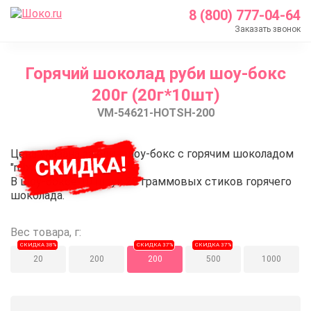
8 (800) 777-04-64
Заказать звонок
Главная
Горячий шоколад руби шоу-бокс
Каталог
200г (20г*10шт)
Шоколад Barry Callebaut
VM-54621-HOTSH-200
Какао продукты
Горячий шоколад
Горячий шоколад руби шоу-бокс
Цена указана за один шоу-бокс с горячим шоколадом
Горячий шоколад руби шоу-бокс 200г (20г*10шт)
"ruby".
В шоу-боксе 10 штук 20 граммовых стиков горячего
шоколада.
Вес товара, г:
СКИДКА 38%
СКИДКА 37%
СКИДКА 37%
20
200
200
500
1000