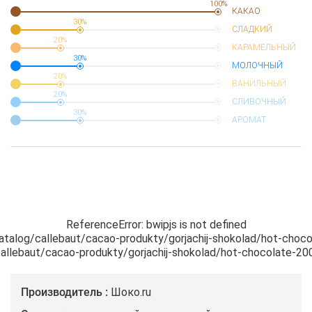
100%
КАКАО
30%
СЛАДКИЙ
20%
КАРАМЕЛЬНЫЙ
30%
МОЛОЧНЫЙ
20%
ВАНИЛЬНЫЙ
20%
СЛИВОЧНЫЙ
30%
АРОМАТ
ReferenceError: bwipjs is not defined

/catalog/callebaut/cacao-produkty/gorjachij-shokolad/hot-choc
g/callebaut/cacao-produkty/gorjachij-shokolad/hot-chocolate-2
Производитель
Шоко.ru