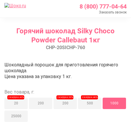
8 (800) 777-04-64
Заказать звонок
Главная
Горячий шоколад Silky Choco
Каталог
Powder Callebaut 1кг
Шоколад Barry Callebaut
CHP-20SICHP-760
Какао продукты
Горячий шоколад Silky Choco Powder Callebaut 1кг
Горячий шоколад Silky Choco Pow
Шоколадный порошок для приготовления горячего
шоколада.
Цена указана за упаковку 1 кг.
Вес товара, г:
СКИДКА 42%
СКИДКА 39%
СКИДКА 40%
20
200
200
500
1000
25000