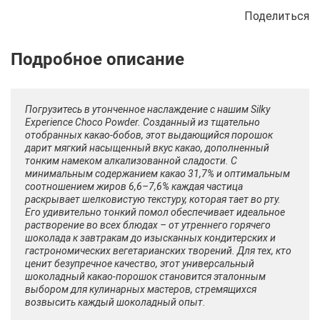
Поделиться
Описание
Отзывы
Рецепты
Погрузитесь в утонченное наслаждение с нашим Silky
Experience Choco Powder. Созданный из тщательно
отобранных какао-бобов, этот выдающийся порошок
дарит мягкий насыщенный вкус какао, дополненный
тонким намеком алкализованной сладости. С
минимальным содержанием какао 31,7% и оптимальным
соотношением жиров 6,6–7,6% каждая частица
раскрывает шелковистую текстуру, которая тает во рту.
Его удивительно тонкий помол обеспечивает идеальное
растворение во всех блюдах – от утреннего горячего
шоколада к завтракам до изысканных кондитерских и
гастрономических вегетарианских творений. Для тех, кто
ценит безупречное качество, этот универсальный
шоколадный какао-порошок становится эталонным
выбором для кулинарных мастеров, стремящихся
возвысить каждый шоколадный опыт.