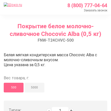
8 (800) 777-04-64
Заказать звонок
Главная
Покрытие белое молочно-
Каталог
сливочное Chocovic Alba (0,5 кг)
Шоколад Barry Callebaut
FNW-T24CHVC-500
Начинки и кремы
Покрытие белое молочно-сливочное Chocovic Alba
Покрытие белое молочно-сливочн
Белая мягкая кондитерская масса Chocovic Alba с
молочно-сливочным вкусом.
Цена указана за 0,5 кг.
Вес товара, г:
500
5000
Тираж: