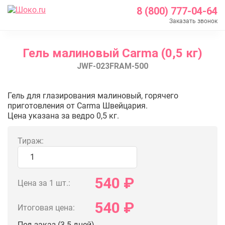
8 (800) 777-04-64
Заказать звонок
Главная
Гель малиновый Carma (0,5 кг)
Каталог
JWF-023FRAM-500
Шоколад Barry Callebaut
Глазурь и покрытия
Гель малиновый Carma (0,5 кг)
Гель для глазирования малиновый, горячего
Кондитерский гель
приготовления от Carma Швейцария.
Цена указана за ведро 0,5 кг.
Гель малиновый Carma (0,5 кг)
Тираж:
540
₽
Цена за 1 шт.:
540
₽
Итоговая цена:
Под заказ (3-5 дней)