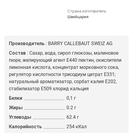
Страна изготовитель
Швейцария
Производитель
BARRY CALLEBAUT SWEIZ AG
Состав
Сахар, вода, сироп глюкозы, малиновое
пюре, желирующий агент Е440 пектин, окислители
лимонная кислота, концентрат морковного сока,
регулятор кислотности трисодиум цитрат Е331;
натуральный ароматизатор, сорбат калия Е202,
стабилизатор Е509 хлорид кальция
Белки
0,1 г
Жиры
0.2 г
Углеводы
62.4 г
Калорийность
254 кКал