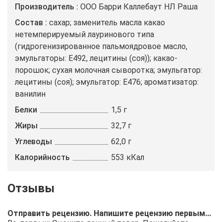
Производитель
ООО Барри Каллебаут НЛ Раша
Состав
сахар; заменитель масла какао
нетемперируемый лауринового типа
(гидрогенизированное пальмоядровое масло,
эмульгаторы: E492, лецитины (соя)); какао-
порошок; сухая молочная сыворотка; эмульгатор:
лецитины (соя); эмульгатор: E476; ароматизатор:
ванилин
Белки
1,5 г
Жиры
32,7 г
Углеводы
62,0 г
Калорийность
553 кКал
Отправить рецензию. Напишите рецензию первым...