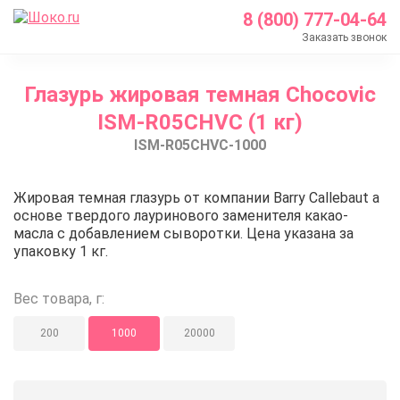
8 (800) 777-04-64
Заказать звонок
Главная
Глазурь жировая темная Chocovic
Каталог
ISM-R05CHVC (1 кг)
Шоколад Barry Callebaut
ISM-R05CHVC-1000
Глазурь и покрытия
Глазурь жировая темная Chocovic ISM-R05CHVC (1
Глазурь жировая темная Chocov
Жировая темная глазурь от компании Barry Callebaut а
основе твердого лауринового заменителя какао-
масла с добавлением сыворотки. Цена указана за
упаковку 1 кг.
Вес товара, г:
200
1000
20000