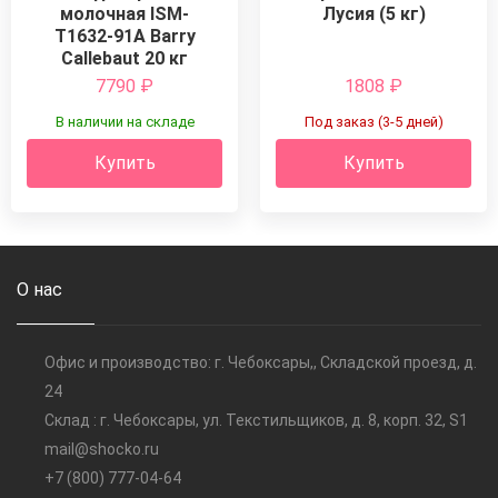
молочная ISM-
Лусия (5 кг)
T1632-91A Barry
Callebaut 20 кг
7790
₽
1808
₽
В наличии на складе
Под заказ (3-5 дней)
Купить
Купить
О нас
Офис и производство: г. Чебоксары,, Складской проезд, д.
24
Склад : г. Чебоксары, ул. Текстильщиков, д. 8, корп. 32, S1
mail@shocko.ru
+7 (800) 777-04-64