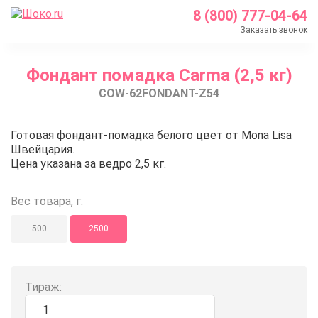
8 (800) 777-04-64
Заказать звонок
Главная
Фондант помадка Carma (2,5 кг)
Каталог
COW-62FONDANT-Z54
Шоколад Barry Callebaut
Глазурь и покрытия
Фондант помадка Carma (2,5 кг
Готовая фондант-помадка белого цвет от Mona Lisa
Фондант помадка
Швейцария.
Цена указана за ведро 2,5 кг.
Фондант помадка Carma (2,5 кг)
Вес товара, г:
500
2500
Тираж: