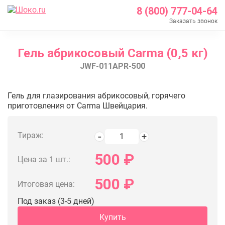
8 (800) 777-04-64
Заказать звонок
Главная
Гель абрикосовый Carma (0,5 кг)
Каталог
JWF-011APR-500
Шоколад Barry Callebaut
Глазурь и покрытия
Гель абрикосовый Carma (0,5 кг
Гель для глазирования абрикосовый, горячего
Кондитерский гель
приготовления от Carma Швейцария.
Гель абрикосовый Carma (0,5 кг)
Тираж:
500
₽
Цена за 1 шт.:
500
₽
Итоговая цена:
Под заказ (3-5 дней)
Купить