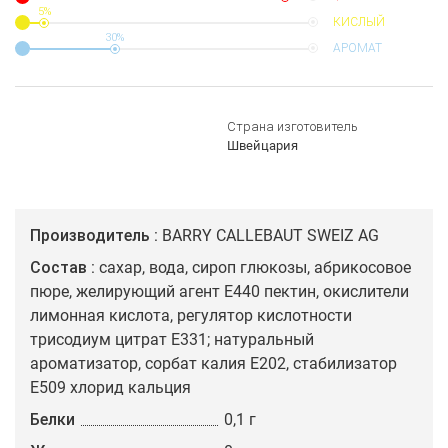
5%
КИСЛЫЙ
30%
АРОМАТ
Страна изготовитель
Швейцария
Производитель
BARRY CALLEBAUT SWEIZ AG
Состав
сахар, вода, сироп глюкозы, абрикосовое
пюре, желирующий агент Е440 пектин, окислители
лимонная кислота, регулятор кислотности
трисодиум цитрат Е331; натуральный
ароматизатор, сорбат калия Е202, стабилизатор
Е509 хлорид кальция
Белки
0,1 г