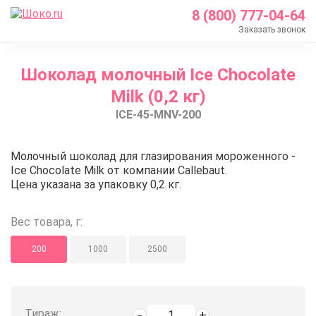
8 (800) 777-04-64
Заказать звонок
Главная
Шоколад молочный Ice Chocolate
Каталог
Milk (0,2 кг)
Шоколад Barry Callebaut
ICE-45-MNV-200
Шоколад Ice
Шоколад молочный Ice Chocolate Milk (0,2 кг)
Шоколад молочный Ice Chocolate
Молочный шоколад для глазирования мороженного -
Ice Chocolate Milk от компании Callebaut.
Цена указана за упаковку 0,2 кг.
Вес товара, г:
200
1000
2500
Тираж: