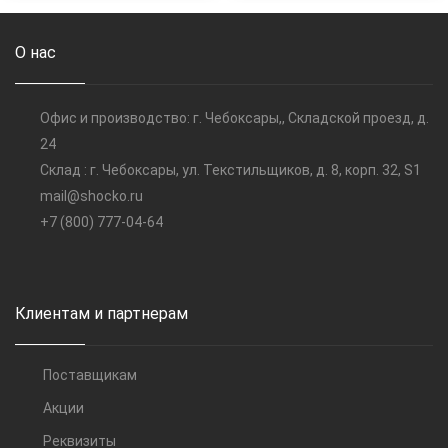
О нас
Офис и производство: г. Чебоксары,, Складской проезд, д.
24
Склад : г. Чебоксары, ул. Текстильщиков, д. 8, корп. 32, S1
mail@shocko.ru
+7 (800) 777-04-64
Клиентам и партнерам
Поставщикам
Акции
Реквизиты