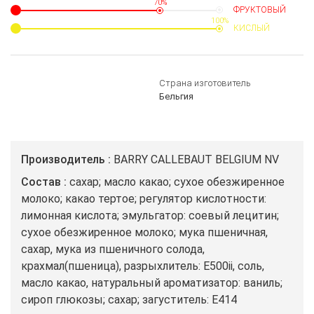
70%
ФРУКТОВЫЙ
100%
КИСЛЫЙ
Страна изготовитель
Бельгия
Производитель
BARRY CALLEBAUT BELGIUM NV
Состав
сахар; масло какао; сухое обезжиренное
молоко; какао тертое; регулятор кислотности:
лимонная кислота; эмульгатор: соевый лецитин;
сухое обезжиренное молоко; мука пшеничная,
сахар, мука из пшеничного солода,
крахмал(пшеница), разрыхлитель: E500ii, соль,
масло какао, натуральный ароматизатор: ваниль;
сироп глюкозы; сахар; загуститель: Е414