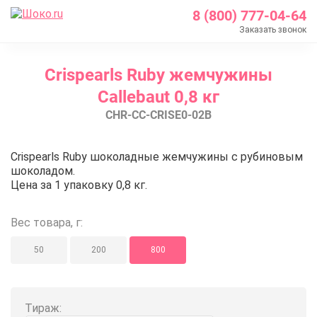
8 (800) 777-04-64
Заказать звонок
Главная
Crispearls Ruby жемчужины
Каталог
Callebaut 0,8 кг
Шоколад Barry Callebaut
CHR-CC-CRISE0-02B
Шоколадные декоры
Crispearls
Crispearls Ruby жемчужины Calle
Crispearls Ruby шоколадные жемчужины c рубиновым
Crispearls Ruby жемчужины Callebaut 0,8 кг
шоколадом.
Цена за 1 упаковку 0,8 кг.
Вес товара, г:
50
200
800
Тираж: