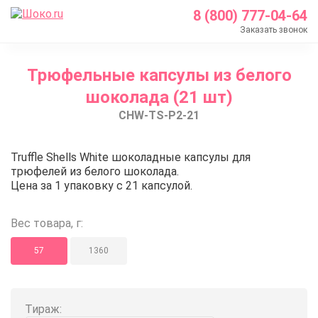
8 (800) 777-04-64
Заказать звонок
Главная
Трюфельные капсулы из белого
Каталог
шоколада (21 шт)
Шоколад Barry Callebaut
CHW-TS-P2-21
Шоколадные декоры
Трюфельный капсулы
Трюфельные капсулы из белого
Truffle Shells White шоколадные капсулы для
Трюфельные капсулы из белого шоколада (21 шт
трюфелей из белого шоколада.
Цена за 1 упаковку с 21 капсулой.
Вес товара, г:
57
1360
Тираж: