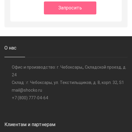
Запросить
О нас
Офис и производство: г. Чебоксары,, Складской проезд, д.
24
Склад : г. Чебоксары, ул. Текстильщиков, д. 8, корп. 32, S1
mail@shocko.ru
+7 (800) 777-04-64
Клиентам и партнерам