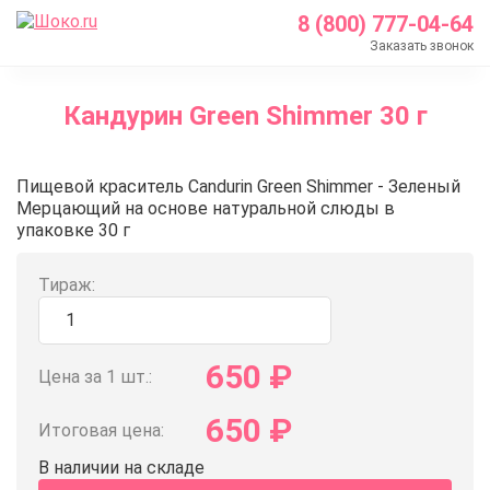
8 (800) 777-04-64
Заказать звонок
Главная
Кандурин Green Shimmer 30 г
Каталог
Кондитерские ингредиенты
Кандурин Green Shimmer 30 г
Пищевой краситель Candurin Green Shimmer - Зеленый
Пищевые красители
Мерцающий на основе натуральной слюды в
Кандурин
упаковке 30 г
Кандурин Green Shimmer 30 г
Тираж:
650
₽
Цена за 1 шт.:
650
₽
Итоговая цена:
В наличии на складе