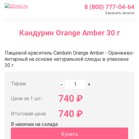
8 (800) 777-04-64
Заказать звонок
Главная
Кандурин Orange Amber 30 г
Каталог
Кондитерские ингредиенты
Кандурин Orange Amber 30 г
Пищевой краситель Candurin Orange Amber - Оранжево-
Пищевые красители
янтарный на основе натуральной слюды в упаковке
Кандурин
30 г
Кандурин Orange Amber 30 г
Тираж:
740
₽
Цена за 1 шт.:
740
₽
Итоговая цена:
В наличии на складе
Купить