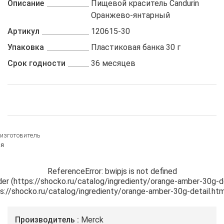
Описание
Пищевой краситель Candurin
Оранжево-янтарный
Артикул
120615-30
Упаковка
Пластиковая банка 30 г
Срок годности
36 месяцев
изготовитель
ия
ReferenceError: bwipjs is not defined

der (https://shocko.ru/catalog/ingredienty/orange-amber-30g-de
tps://shocko.ru/catalog/ingredienty/orange-amber-30g-detail.ht
Производитель
Merck