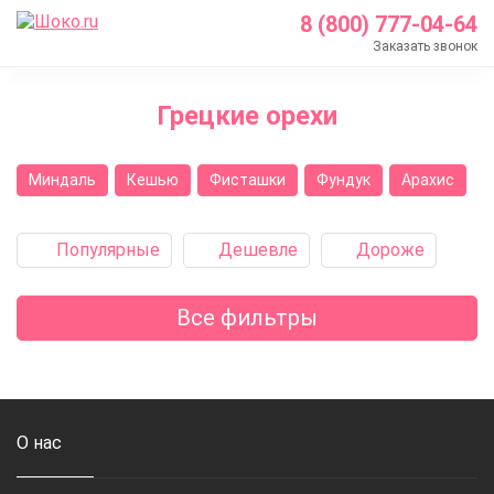
8 (800) 777-04-64
Заказать звонок
Главная
Грецкие орехи
Каталог
Кондитерские ингредиенты
Миндаль
Кешью
Фисташки
Фундук
Арахис
Орехи
Грецкий орех
Популярные
Дешевле
Дороже
Все фильтры
О нас