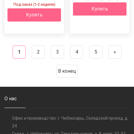
Под заказ (1-2 недели)
Купить
Купить
1
2
3
4
5
»
В конец
О нас
Офис и производство: г. Чебоксары,, Складской проезд, д.
24
Склад : г. Чебоксары, ул. Текстильщиков, д. 8, корп. 32, S1