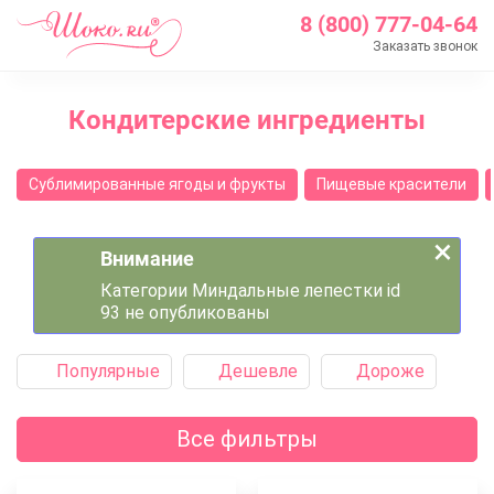
8 (800) 777-04-64
Заказать звонок
Главная
Кондитерские ингредиенты
Каталог
Кондитерские ингредиенты
Сублимированные ягоды и фрукты
Пищевые красители
×
Внимание
Категории Миндальные лепестки id
93 не опубликованы
Популярные
Дешевле
Дороже
Все фильтры