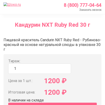
8 (800) 777-04-64
Заказать звонок
Главная
Кандурин NXT Ruby Red 30 г
Каталог
Кондитерские ингредиенты
Кандурин NXT Ruby Red 30 г
Пищевой краситель Candurin NXT Ruby Red - Рубиново-
Пищевые красители
красный на основе натуральной слюды в упаковке 30
Кандурин
г
Кандурин NXT Ruby Red 30 г
Тираж:
1200
₽
Цена за 1 шт.:
1200
₽
Итоговая цена:
В наличии на складе