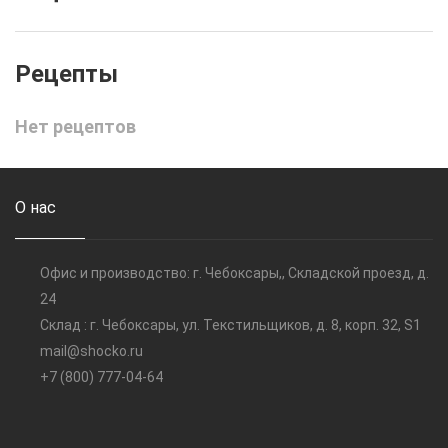
Нет рецептов
О нас
Офис и производство: г. Чебоксары,, Складской проезд, д.
24
Склад : г. Чебоксары, ул. Текстильщиков, д. 8, корп. 32, S1
mail@shocko.ru
+7 (800) 777-04-64