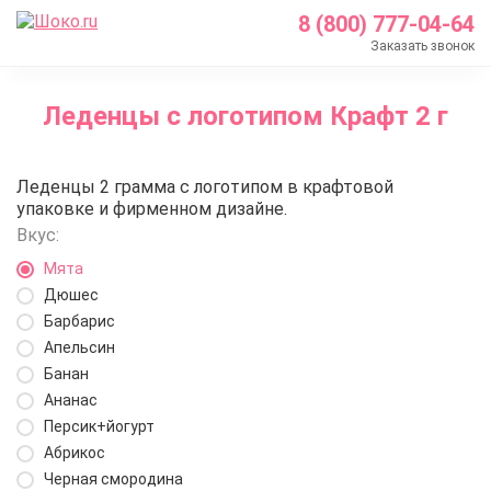
8 (800) 777-04-64
Заказать звонок
Главная
Леденцы с логотипом Крафт 2 г
Каталог
Кондитерские ингредиенты
Леденцы с логотипом Крафт 2 г
Леденцы 2 грамма с логотипом в крафтовой
Пищевые красители
упаковке и фирменном дизайне.
Леденцы с логотипом Крафт 2 г
Вкус:
Мята
Дюшес
Барбарис
Апельсин
Банан
Ананас
Персик+йогурт
Абрикос
Черная смородина