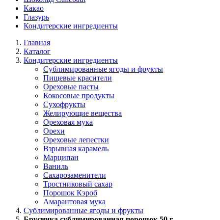
Какао
Глазурь
Кондитерские ингредиенты
Главная
Каталог
Кондитерские ингредиенты
Сублимированные ягоды и фрукты
Пищевые красители
Ореховые пасты
Кокосовые продукты
Сухофрукты
Желирующие вещества
Ореховая мука
Орехи
Ореховые лепестки
Взрывная карамель
Марципан
Ваниль
Сахарозаменители
Тростниковый сахар
Порошок Кэроб
Амарантовая мука
Сублимированные ягоды и фрукты
Брусника сублимированная порошок 50 г