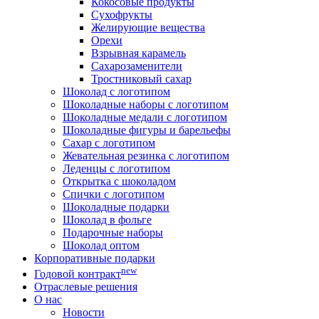
Кокосовые продукты
Сухофрукты
Желирующие вещества
Орехи
Взрывная карамель
Сахарозаменители
Тростниковый сахар
Шоколад с логотипом
Шоколадные наборы с логотипом
Шоколадные медали с логотипом
Шоколадные фигуры и барельефы
Сахар с логотипом
Жевательная резинка с логотипом
Леденцы с логотипом
Открытка с шоколадом
Спички с логотипом
Шоколадные подарки
Шоколад в фольге
Подарочные наборы
Шоколад оптом
Корпоративные подарки
new
Годовой контракт
Отраслевые решения
О нас
Новости