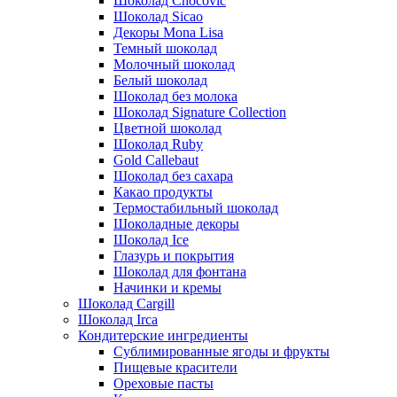
Шоколад Chocovic
Шоколад Sicao
Декоры Mona Lisa
Темный шоколад
Молочный шоколад
Белый шоколад
Шоколад без молока
Шоколад Signature Collection
Цветной шоколад
Шоколад Ruby
Gold Callebaut
Шоколад без сахара
Какао продукты
Термостабильный шоколад
Шоколадные декоры
Шоколад Ice
Глазурь и покрытия
Шоколад для фонтана
Начинки и кремы
Шоколад Cargill
Шоколад Irca
Кондитерские ингредиенты
Сублимированные ягоды и фрукты
Пищевые красители
Ореховые пасты