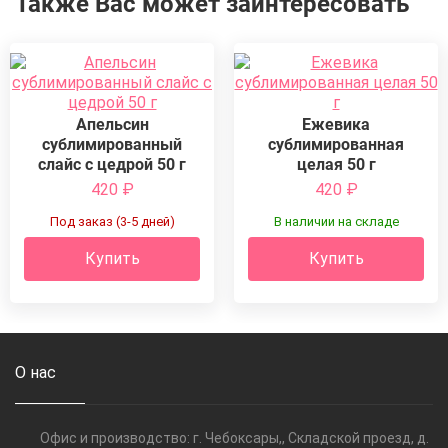
Также Вас может заинтересовать
Апельсин
Ежевика
сублимированный
сублимированная
слайс с цедрой 50 г
целая 50 г
420
₽
420
₽
Под заказ (3-5 дней)
В наличии на складе
Купить
Купить
О нас
Офис и производство: г. Чебоксары,, Складской проезд, д.