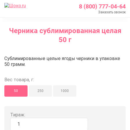
8 (800) 777-04-64
Заказать звонок
Главная
Черника сублимированная целая
Каталог
50 г
Кондитерские ингредиенты
Сублимированные ягоды и фрукты
Черника сублимированная целая
Сублимированные целые ягоды черники в упаковке
Черника сублимированная целая 50 г
50 грамм.
Вес товара, г:
50
250
1000
Тираж: