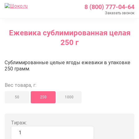
8 (800) 777-04-64
Заказать звонок
Главная
Ежевика сублимированная целая
Каталог
250 г
Кондитерские ингредиенты
Сублимированные ягоды и фрукты
Ежевика сублимированная цела
Сублимированные целые ягоды ежевики в упаковке
Ежевика сублимированная целая 250 г
250 грамм.
Вес товара, г:
50
250
1000
Тираж: