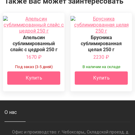
Также Вас может заинтересовать
Апельсин
Брусника
сублимированный
сублимированная
слайс с цедрой 250 г
целая 250 г
1670
₽
2230
₽
Под заказ (3-5 дней)
В наличии на складе
Купить
Купить
О нас
Офис и производство: г. Чебоксары,, Складской проезд, д.