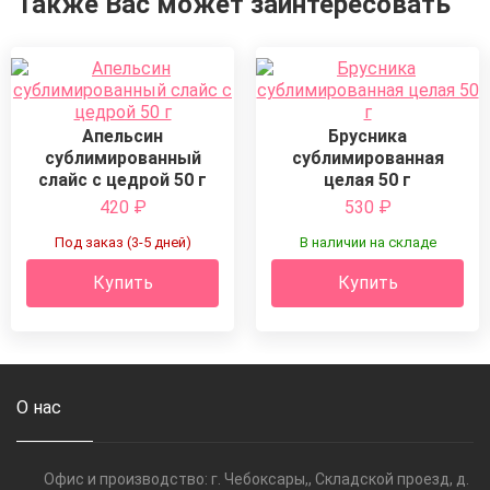
Также Вас может заинтересовать
Апельсин
Брусника
сублимированный
сублимированная
слайс с цедрой 50 г
целая 50 г
420
₽
530
₽
Под заказ (3-5 дней)
В наличии на складе
Купить
Купить
О нас
Офис и производство: г. Чебоксары,, Складской проезд, д.