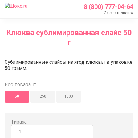
8 (800) 777-04-64
Заказать звонок
Главная
Клюква сублимированная слайс 50
Каталог
г
Кондитерские ингредиенты
Сублимированные ягоды и фрукты
Клюква сублимированная слайс
Сублимированные слайсы из ягод клюквы в упаковке
Клюква сублимированная слайс 50 г
50 грамм.
Вес товара, г:
50
250
1000
Тираж: