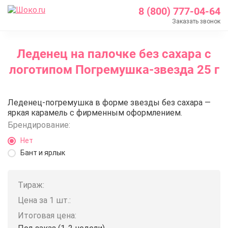
8 (800) 777-04-64
Заказать звонок
Главная
Леденец на палочке без сахара с
Каталог
логотипом Погремушка-звезда 25 г
Леденцы с логотипом
Леденец на палочке без сахара с логотипом Погре
Леденец на палочке без сахара
Леденец-погремушка в форме звезды без сахара —
яркая карамель с фирменным оформлением.
Брендирование:
Нет
Бант и ярлык
Тираж:
Цена за 1 шт.:
Итоговая цена: