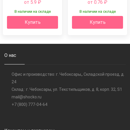
от 5.9
₽
от 0.76
₽
В наличии на складе
В наличии на складе
Купить
Купить
О нас
Офис и производство: г. Чебоксары,, Складской проезд, д.
24
Склад : г. Чебоксары, ул. Текстильщиков, д. 8, корп. 32, S1
mail@shocko.ru
+7 (800) 777-04-64