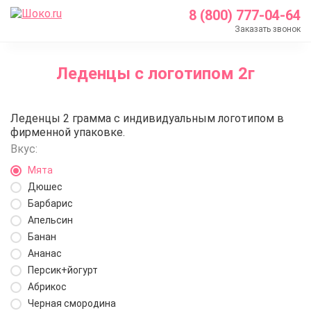
8 (800) 777-04-64
Заказать звонок
Главная
Леденцы с логотипом 2г
Каталог
Леденцы с логотипом
Леденцы с логотипом 2г
Леденцы 2 грамма с индивидуальным логотипом в
Леденцы с логотипом 2г
фирменной упаковке.
Вкус:
Мята
Дюшес
Барбарис
Апельсин
Банан
Ананас
Персик+йогурт
Абрикос
Черная смородина