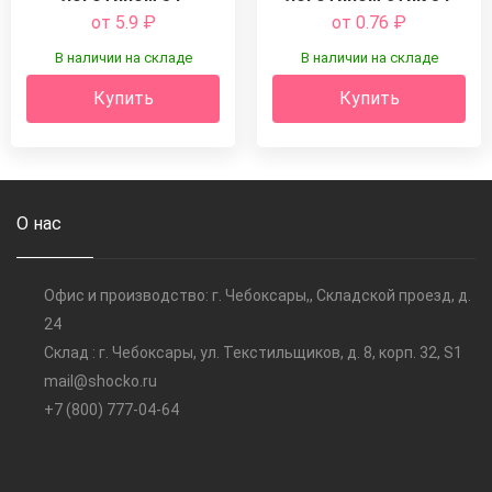
от 5.9
₽
от 0.76
₽
В наличии на складе
В наличии на складе
Купить
Купить
О нас
Офис и производство: г. Чебоксары,, Складской проезд, д.
24
Склад : г. Чебоксары, ул. Текстильщиков, д. 8, корп. 32, S1
mail@shocko.ru
+7 (800) 777-04-64