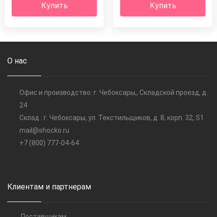
Купить
Купить
О нас
Офис и производство: г. Чебоксары,, Складской проезд, д.
24
Склад : г. Чебоксары, ул. Текстильщиков, д. 8, корп. 32, S1
mail@shocko.ru
+7 (800) 777-04-64
Клиентам и партнерам
Поставщикам