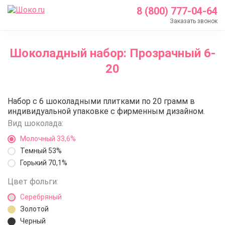
8 (800) 777-04-64
Заказать звонок
Главная
Шоколадный набор: Прозрачный 6-
Каталог
20
Шоколадные наборы с логотипом
Шоколадный набор: Прозрачный 6-20
Шоколадный набор: Прозрачны
Набор с 6 шоколадными плитками по 20 грамм в
индивидуальной упаковке с фирменным дизайном.
Вид шоколада:
Молочный 33,6%
Темный 53%
Горький 70,1%
Цвет фольги:
Серебряный
Золотой
Черный