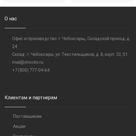
О нас
Офис и производство: г. Чебоксары,, Складской проезд, д.
24
Склад : г. Чебоксары, ул. Текстильщиков, д. 8, корп. 32, S1
mail@shocko.ru
+7 (800) 777-04-64
Клиентам и партнерам
Поставщикам
Акции