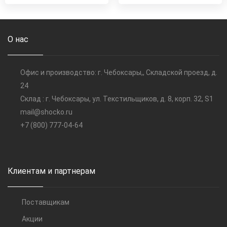
О нас
Офис и производство: г. Чебоксары,, Складской проезд, д.
24
Склад : г. Чебоксары, ул. Текстильщиков, д. 8, корп. 32, S1
mail@shocko.ru
+7 (800) 777-04-64
Клиентам и партнерам
Поставщикам
Акции