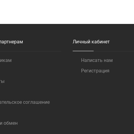
Купить
партнерам
Личный кабинет
щикам
Написать нам
Регистрация
ты
ательское соглашение
 и обмен