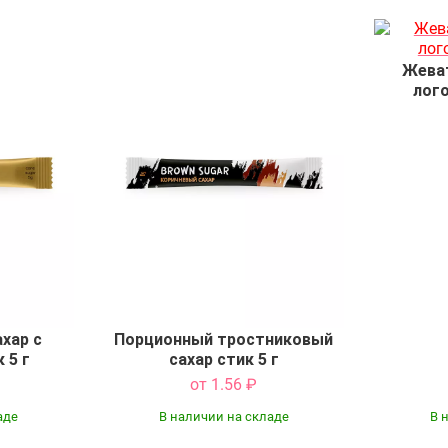
Жеват
лог
хар с
Порционный тростниковый
 5 г
сахар стик 5 г
от 1.56
₽
аде
В наличии на складе
В 