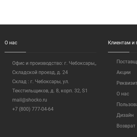
Купить
Купить
О нас
Клиентам и 
Постав
Офис и производство: г. Чебоксары,,
Складской проезд, д. 24
Акции
Склад : г. Чебоксары, ул.
Реквизи
Текстильщиков, д. 8, корп. 32, S1
О нас
mail@shocko.ru
Пользов
+7 (800) 777-04-64
Дизайн
Возврат