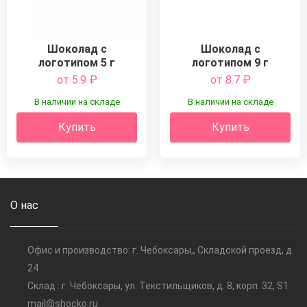
Шоколад с
Шоколад с
логотипом 5 г
логотипом 9 г
от 5.9
₽
от 8.7
₽
В наличии на складе
В наличии на складе
Купить
Купить
О нас
Офис и производство: г. Чебоксары,, Складской проезд, д.
24
Склад : г. Чебоксары, ул. Текстильщиков, д. 8, корп. 32, S1
mail@shocko.ru