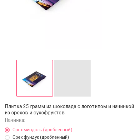
Шоколад с логотипом 25 г (с на
Плитка 25 грамм из шоколада с логотипом и начинкой
из орехов и сухофруктов.
Начинка:
Орех миндаль (дробленный)
Орех фундук (дробленный)