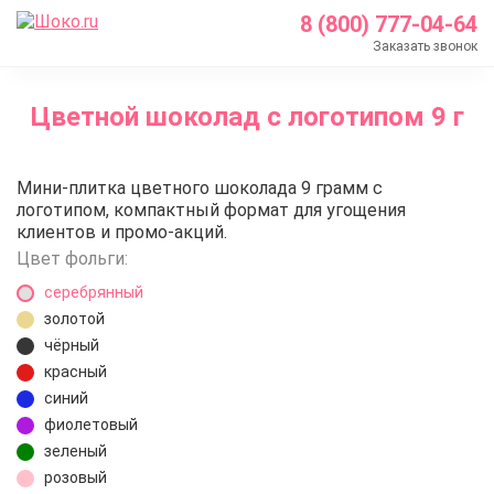
8 (800) 777-04-64
Заказать звонок
Главная
Цветной шоколад с логотипом 9 г
Каталог
Шоколад с логотипом
Цветной шоколад с логотипом 9
Мини-плитка цветного шоколада 9 грамм с
Цветной шоколад с логотипом 9 г
логотипом, компактный формат для угощения
клиентов и промо-акций.
Цвет фольги:
серебрянный
золотой
чёрный
красный
синий
фиолетовый
зеленый
розовый