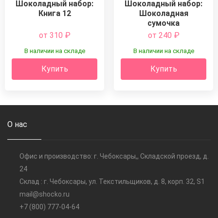
Шоколадный набор:
Шоколадный набор:
Книга 12
Шоколадная
сумочка
от 310
₽
от 240
₽
В наличии на складе
В наличии на складе
Купить
Купить
О нас
Офис и производство: г. Чебоксары,, Складской проезд, д.
24
Склад : г. Чебоксары, ул. Текстильщиков, д. 8, корп. 32, S1
mail@shocko.ru
+7 (800) 777-04-64