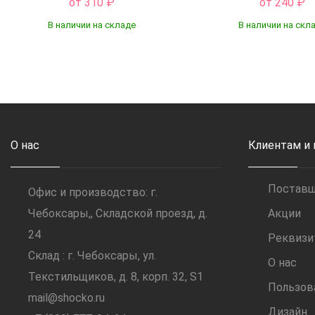
от 310
₽
от 240
₽
В наличии на складе
В наличии на скл
Купить
Купить
О нас
Клиентам и
Постав
Офис и производство: г.
Чебоксары,, Складской проезд, д.
Акции
24
Реквиз
Склад : г. Чебоксары, ул.
О нас
Текстильщиков, д. 8, корп. 32, S1
Пользов
mail@shocko.ru
Дизайн