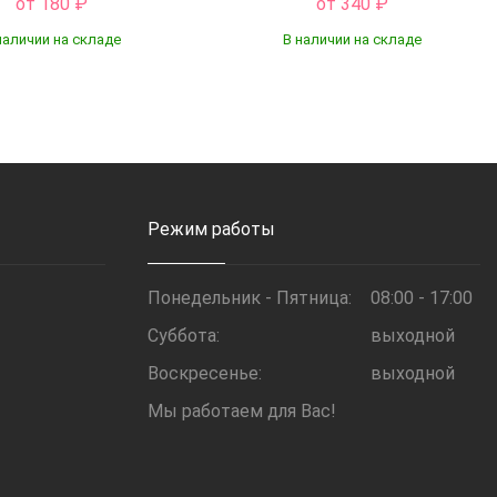
от 180
₽
от 340
₽
наличии на складе
В наличии на складе
Купить
Купить
Режим работы
Понедельник - Пятница:
08:00 - 17:00
Суббота:
выходной
Воскресенье:
выходной
Мы работаем для Вас!