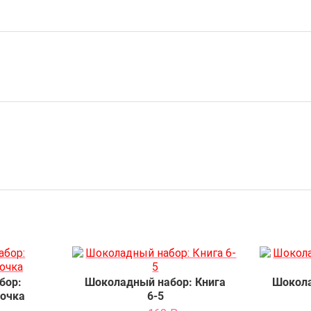
бор:
Шоколадный набор: Книга
Шокола
очка
6-5