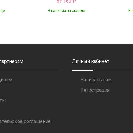
от 160
₽
аде
В наличии на складе
В 
Купить
 партнерам
Личный кабинет
щикам
Написать нам
Регистрация
иты
ательское соглашение