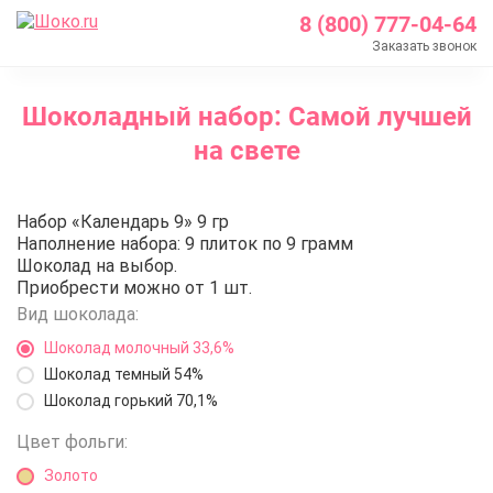
8 (800) 777-04-64
Заказать звонок
Главная
Шоколадный набор: Самой лучшей
Каталог
на свете
Шоколадные подарки
Шоколадные наборы с логотипом
Шоколадный набор: Самой лучш
Набор «Календарь 9» 9 гр
Шоколадный набор: Самой лучшей на свете
Наполнение набора: 9 плиток по 9 грамм
Шоколад на выбор.
Приобрести можно от 1 шт.
Вид шоколада:
Шоколад молочный 33,6%
Шоколад темный 54%
Шоколад горький 70,1%
Цвет фольги:
Золото