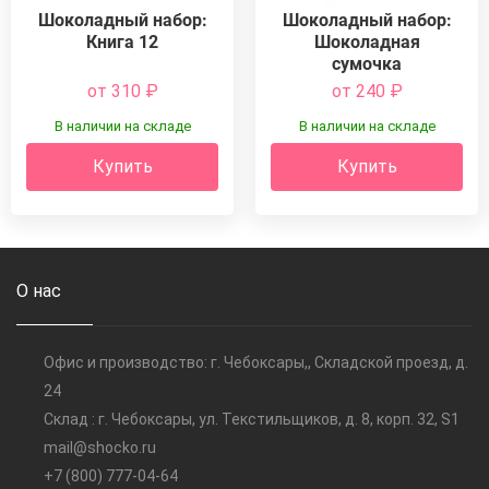
Шоколадный набор:
Шоколадный набор:
Книга 12
Шоколадная
сумочка
от 310
₽
от 240
₽
В наличии на складе
В наличии на складе
Купить
Купить
О нас
Офис и производство: г. Чебоксары,, Складской проезд, д.
24
Склад : г. Чебоксары, ул. Текстильщиков, д. 8, корп. 32, S1
mail@shocko.ru
+7 (800) 777-04-64